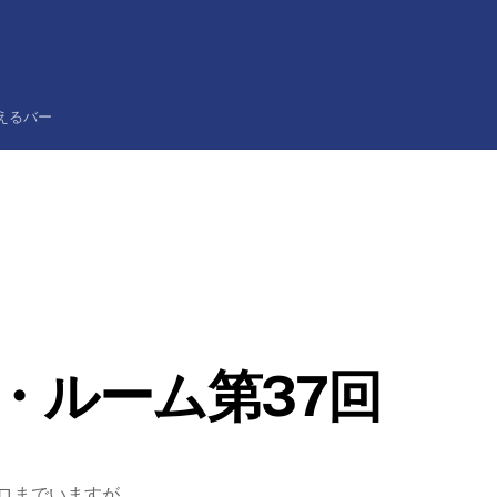
Back
To
Top
えるバー
・ルーム第37回
ロまでいますが、