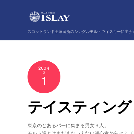
Skip
to
content
スコットランド全蒸留所のシングルモルトウィスキーに出会
2004
2
1
テイスティング
東京のとあるバーに集まる男女３人。
モルト通とはまだまだいえない初心者からセミプ