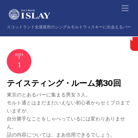
Skip
Back
Men
to
To
content
Top
スコットランド全蒸留所のシングルモルトウィスキーに出会えるバー
2003
7
1
テイスティング・ルーム第30回
東京のとあるバーに集まる男女３人。
モルト通とはまだまだいえない初心者からセミプロまで
いますが、
自分勝手なことをしゃべっているには変わりありませ
ん。
話の内容については、まあ信用できるでしょう。