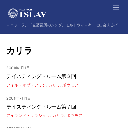
Skip
Back
Men
to
To
content
Top
スコットランド全蒸留所のシングルモルトウィスキーに出会えるバー
カリラ
2001年1月1日
テイスティング・ルーム第２回
アイル・オブ・アラン
,
カリラ
,
ボウモア
2001年7月1日
テイスティング・ルーム第７回
アイランド・クラシック
,
カリラ
,
ボウモア