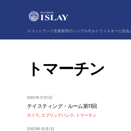
Skip
to
content
スコットランド全蒸留所のシングルモルトウィスキーに出会
トマーチン
2001年11月1日
テイスティング・ルーム第11回
カリラ
,
スプリングバンク
,
トマーチン
2003年10月1日