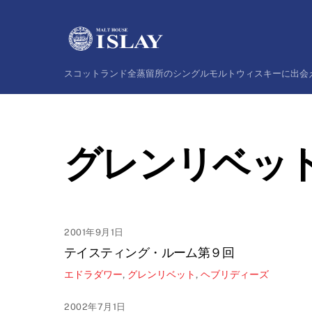
Skip
to
content
スコットランド全蒸留所のシングルモルトウィスキーに出会
グレンリベッ
2001年9月1日
テイスティング・ルーム第９回
エドラダワー
,
グレンリベット
,
ヘブリディーズ
2002年7月1日