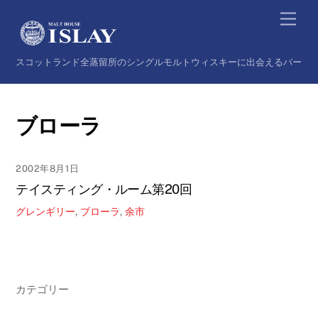
Skip
Back
Men
to
To
content
Top
スコットランド全蒸留所のシングルモルトウィスキーに出会えるバー
ブローラ
2002年8月1日
テイスティング・ルーム第20回
グレンギリー
,
ブローラ
,
余市
カテゴリー