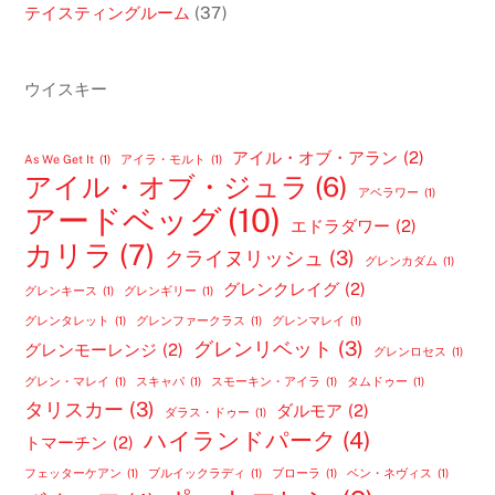
テイスティングルーム
(37)
ウイスキー
アイル・オブ・アラン
(2)
As We Get It
(1)
アイラ・モルト
(1)
アイル・オブ・ジュラ
(6)
アベラワー
(1)
アードベッグ
(10)
エドラダワー
(2)
カリラ
(7)
クライヌリッシュ
(3)
グレンカダム
(1)
グレンクレイグ
(2)
グレンキース
(1)
グレンギリー
(1)
グレンタレット
(1)
グレンファークラス
(1)
グレンマレイ
(1)
グレンリベット
(3)
グレンモーレンジ
(2)
グレンロセス
(1)
グレン・マレイ
(1)
スキャパ
(1)
スモーキン・アイラ
(1)
タムドゥー
(1)
タリスカー
(3)
ダルモア
(2)
ダラス・ドゥー
(1)
ハイランドパーク
(4)
トマーチン
(2)
フェッターケアン
(1)
ブルイックラディ
(1)
ブローラ
(1)
ベン・ネヴィス
(1)